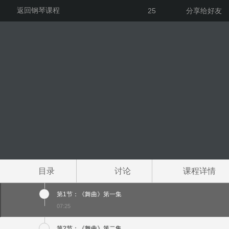
返回钢琴课程
25
分享给好友
目录
讨论
课程详情
第1节：《舞曲》第一集
07:25
第2节：《舞曲》第二集